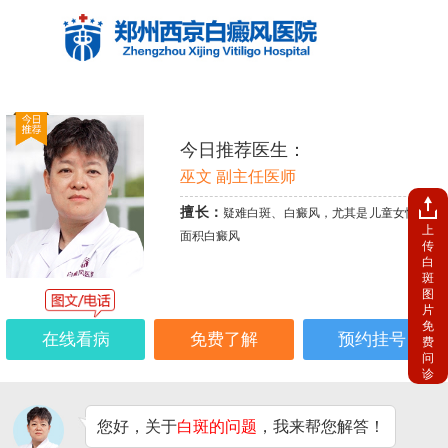
今日推荐医生：
巫文 副主任医师
擅长：
疑难白斑、白癜风，尤其是儿童女性、大
上
面积白癜风
传
白
斑
图
片
免
在线看病
免费了解
预约挂号
费
问
诊
您好，关于
白斑的问题
，我来帮您解答！