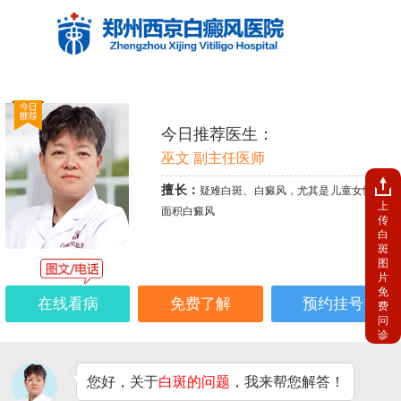
今日推荐医生：
巫文 副主任医师
擅长：
疑难白斑、白癜风，尤其是儿童女性、大
上
面积白癜风
传
白
斑
图
片
免
在线看病
免费了解
预约挂号
费
问
诊
您好，关于
白斑的问题
，我来帮您解答！