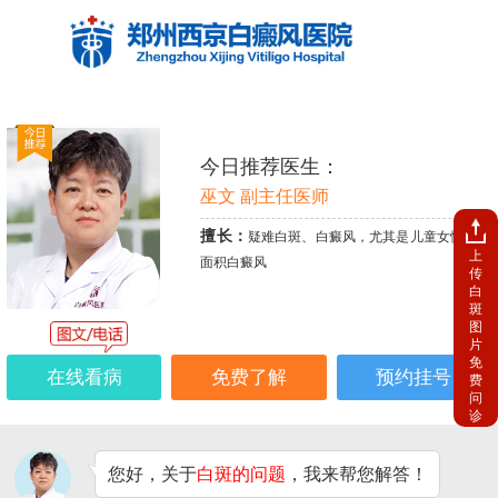
今日推荐医生：
巫文 副主任医师
擅长：
疑难白斑、白癜风，尤其是儿童女性、大
上
面积白癜风
传
白
斑
图
片
免
在线看病
免费了解
预约挂号
费
问
诊
您好，关于
白斑的问题
，我来帮您解答！