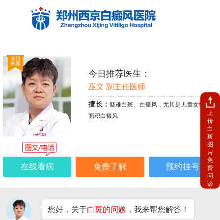
今日推荐医生：
巫文 副主任医师
擅长：
疑难白斑、白癜风，尤其是儿童女性、大
上
面积白癜风
传
白
斑
图
片
免
在线看病
免费了解
预约挂号
费
问
诊
您好，关于
白斑的问题
，我来帮您解答！