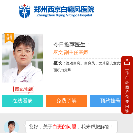
今日推荐医生：
巫文 副主任医师
擅长：
疑难白斑、白癜风，尤其是儿童女性、大
上
面积白癜风
传
白
斑
图
片
免
在线看病
免费了解
预约挂号
费
问
诊
您好，关于
白斑的问题
，我来帮您解答！