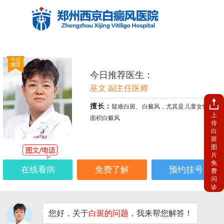
今日推荐医生：
巫文 副主任医师
擅长：
疑难白斑、白癜风，尤其是儿童女性、大
上
面积白癜风
传
白
斑
图
片
免
在线看病
免费了解
预约挂号
费
问
诊
您好，关于
白斑的问题
，我来帮您解答！