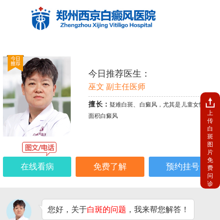
今日推荐医生：
巫文 副主任医师
擅长：
疑难白斑、白癜风，尤其是儿童女性、大
上
面积白癜风
传
白
斑
图
片
免
在线看病
免费了解
预约挂号
费
问
诊
您好，关于
白斑的问题
，我来帮您解答！