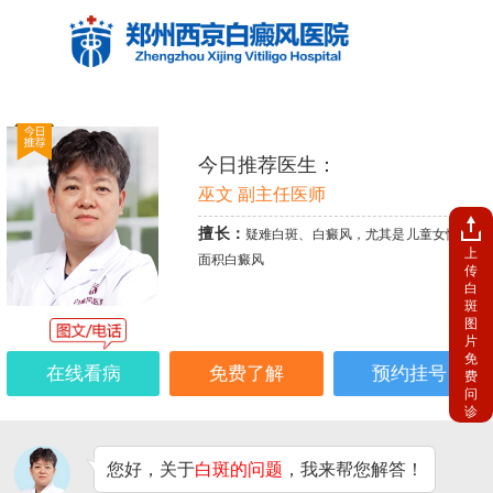
今日推荐医生：
巫文 副主任医师
擅长：
疑难白斑、白癜风，尤其是儿童女性、大
上
面积白癜风
传
白
斑
图
片
免
在线看病
免费了解
预约挂号
费
问
诊
您好，关于
白斑的问题
，我来帮您解答！