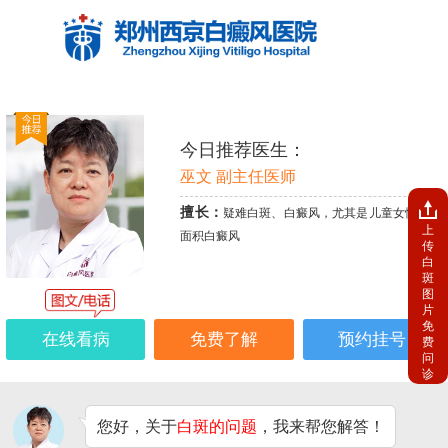
今日推荐医生：
巫文 副主任医师
擅长：
疑难白斑、白癜风，尤其是儿童女性、大
上
面积白癜风
传
白
斑
图
片
免
在线看病
免费了解
预约挂号
费
问
诊
您好，关于
白斑的问题
，我来帮您解答！