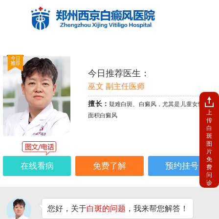
今日推荐医生：
巫文 副主任医师
擅长：
疑难白斑、白癜风，尤其是儿童女性、大
上
面积白癜风
传
白
斑
图
片
免
在线看病
免费了解
预约挂号
费
问
诊
您好，关于
白斑的问题
，我来帮您解答！