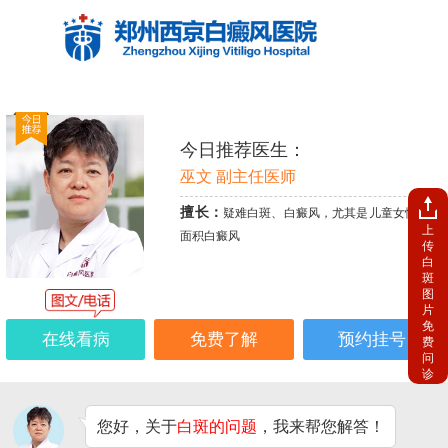
今日推荐医生：
巫文 副主任医师
擅长：
疑难白斑、白癜风，尤其是儿童女性、大
上
面积白癜风
传
白
斑
图
片
免
在线看病
免费了解
预约挂号
费
问
诊
您好，关于
白斑的问题
，我来帮您解答！