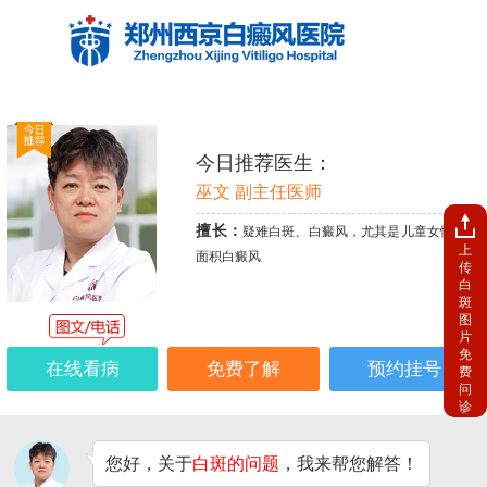
今日推荐医生：
巫文 副主任医师
擅长：
疑难白斑、白癜风，尤其是儿童女性、大
上
面积白癜风
传
白
斑
图
片
免
在线看病
免费了解
预约挂号
费
问
诊
您好，关于
白斑的问题
，我来帮您解答！