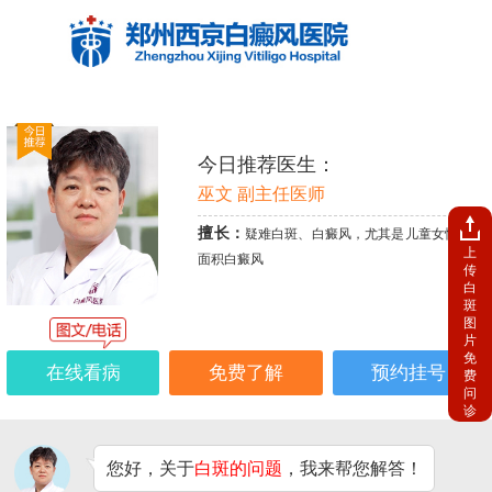
今日推荐医生：
巫文 副主任医师
擅长：
疑难白斑、白癜风，尤其是儿童女性、大
上
面积白癜风
传
白
斑
图
片
免
在线看病
免费了解
预约挂号
费
问
诊
您好，关于
白斑的问题
，我来帮您解答！